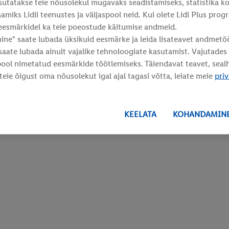
asutatakse teie nõusolekul mugavaks seadistamiseks, statistika k
amiks Lidli teenustes ja väljaspool neid. Kui olete Lidl Plus prog
eesmärkidel ka teie poeostude käitumise andmeid.
ne" saate lubada üksikuid eesmärke ja leida lisateavet andmetö
 saate lubada ainult vajalike tehnoloogiate kasutamist. Vajutade
pool nimetatud eesmärkide töötlemiseks. Täiendavat teavet, sea
 teie õigust oma nõusolekut igal ajal tagasi võtta, leiate meie
priv
KEELATA
KOHANDAMIN