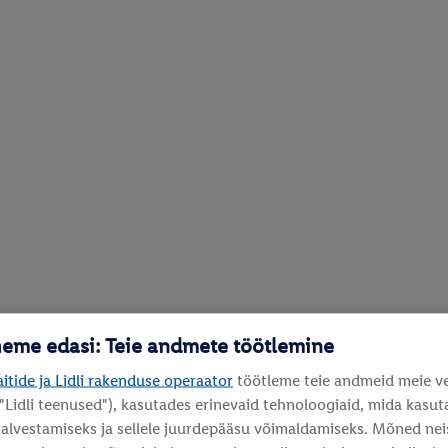
heme edasi: Teie andmete töötlemine
aitide ja Lidli rakenduse operaator
töötleme teie andmeid meie vee
 "Lidli teenused"), kasutades erinevaid tehnoloogiaid, mida kasut
lvestamiseks ja sellele juurdepääsu võimaldamiseks. Mõned neist