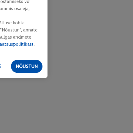
oostamiseks või
rammis osaleja,
ötluse kohta.
s "Nõustun", annate
lhulgas andmete
aatsuspoliitikast
.
E
NÕUSTUN