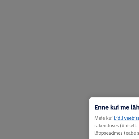
Enne kui me lä
Meie kui
Lidli veebis
rakenduses (ühiselt:
lõppseadmes teabe sa