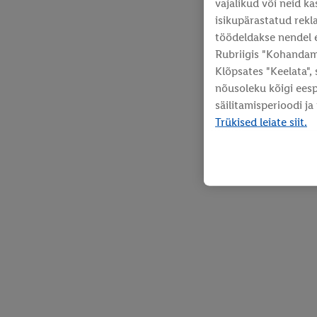
vajalikud või neid k
isikupärastatud rekla
töödeldakse nendel 
Rubriigis "Kohandami
Klõpsates "Keelata",
nõusoleku kõigi ees
säilitamisperioodi ja
Trükised leiate siit.