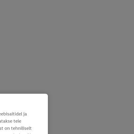
bisaitidel ja
atakse teie
 on tehniliselt