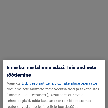
Enne kui me läheme edasi: Teie andmete
töötlemine
Meie kui
Lidli veebisaitide ja Lidli rakenduse operaator
töötleme teie andmeid meie veebisaitidel ja rakenduses
(ühiselt: "Lidli teenused"), kasutades erinevaid
tehnoloogiaid, mida kasutatakse teie lõppseadmes
teabe salvestamiseks ja sellele juurdepääsu