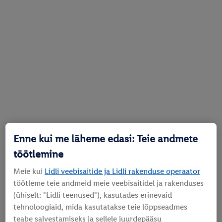
Enne kui me läheme edasi: Teie andmete
töötlemine
Meie kui
Lidli veebisaitide ja Lidli rakenduse operaator
töötleme teie andmeid meie veebisaitidel ja rakenduses
(ühiselt: "Lidli teenused"), kasutades erinevaid
tehnoloogiaid, mida kasutatakse teie lõppseadmes
teabe salvestamiseks ja sellele juurdepääsu