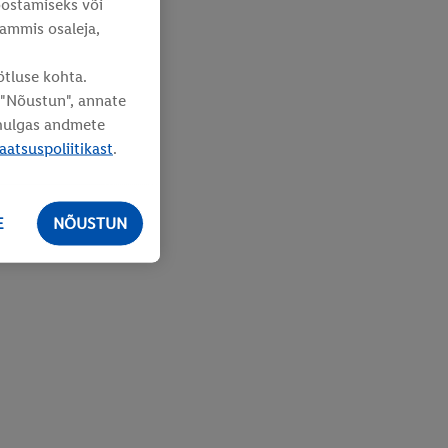
oostamiseks või
rammis osaleja,
ötluse kohta.
s "Nõustun", annate
lhulgas andmete
aatsuspoliitikast
.
E
NÕUSTUN