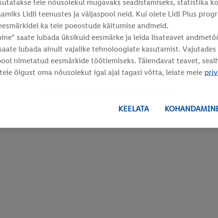
asutatakse teie nõusolekul mugavaks seadistamiseks, statistika k
amiks Lidli teenustes ja väljaspool neid. Kui olete Lidl Plus prog
eesmärkidel ka teie poeostude käitumise andmeid.
ne" saate lubada üksikuid eesmärke ja leida lisateavet andmetö
 saate lubada ainult vajalike tehnoloogiate kasutamist. Vajutade
pool nimetatud eesmärkide töötlemiseks. Täiendavat teavet, sea
 teie õigust oma nõusolekut igal ajal tagasi võtta, leiate meie
priv
KEELATA
KOHANDAMIN