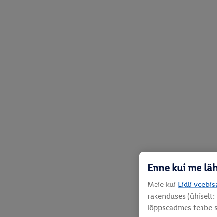
Enne kui me lä
Meie kui
Lidli veebis
rakenduses (ühiselt:
lõppseadmes teabe sa