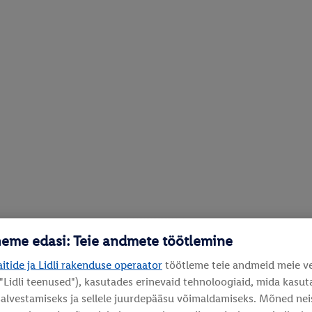
heme edasi: Teie andmete töötlemine
aitide ja Lidli rakenduse operaator
töötleme teie andmeid meie vee
 "Lidli teenused"), kasutades erinevaid tehnoloogiaid, mida kasut
lvestamiseks ja sellele juurdepääsu võimaldamiseks. Mõned neist