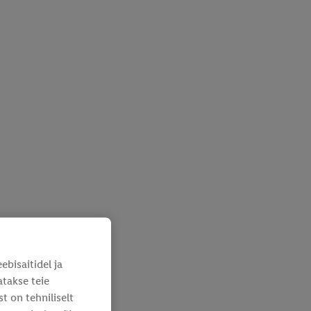
bisaitidel ja
atakse teie
 on tehniliselt