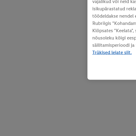
vajalikud või neid k
isikupärastatud rekla
töödeldakse nendel 
Rubriigis "Kohandami
Klõpsates "Keelata",
nõusoleku kõigi ees
säilitamisperioodi ja
Trükised leiate siit.