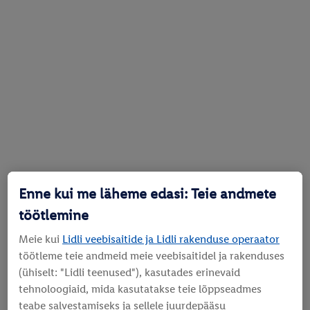
Enne kui me läheme edasi: Teie andmete
töötlemine
Meie kui
Lidli veebisaitide ja Lidli rakenduse operaator
töötleme teie andmeid meie veebisaitidel ja rakenduses
(ühiselt: "Lidli teenused"), kasutades erinevaid
tehnoloogiaid, mida kasutatakse teie lõppseadmes
teabe salvestamiseks ja sellele juurdepääsu