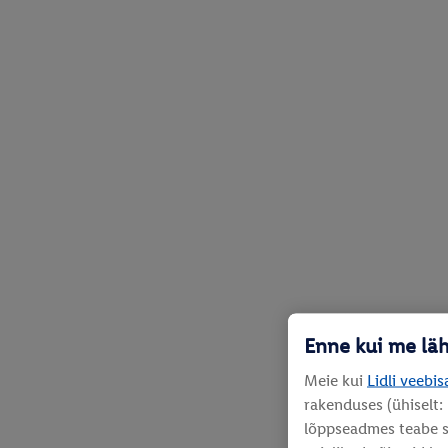
Enne kui me lä
Meie kui
Lidli veebis
rakenduses (ühiselt:
lõppseadmes teabe sa