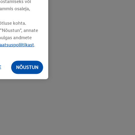
oostamiseks või
rammis osaleja,
ötluse kohta.
s "Nõustun", annate
lhulgas andmete
aatsuspoliitikast
.
E
NÕUSTUN