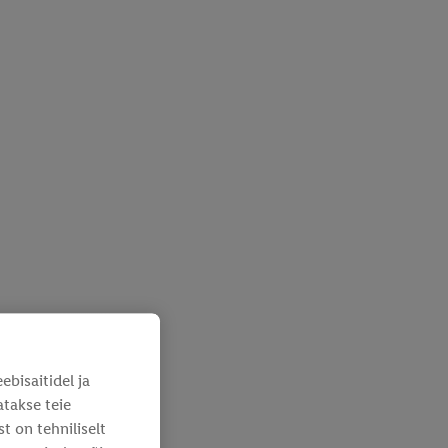
bisaitidel ja
atakse teie
 on tehniliselt