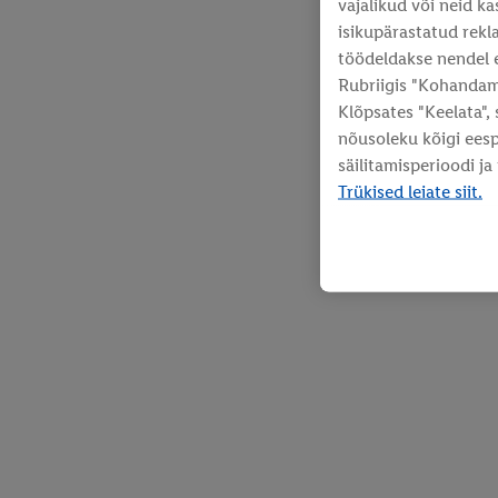
vajalikud või neid k
isikupärastatud rekla
töödeldakse nendel 
Rubriigis "Kohandami
Klõpsates "Keelata",
nõusoleku kõigi ees
säilitamisperioodi ja
Trükised leiate siit.