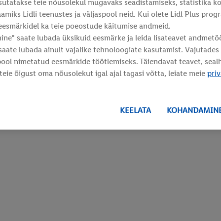
asutatakse teie nõusolekul mugavaks seadistamiseks, statistika k
amiks Lidli teenustes ja väljaspool neid. Kui olete Lidl Plus prog
eesmärkidel ka teie poeostude käitumise andmeid.
ne" saate lubada üksikuid eesmärke ja leida lisateavet andmetö
 saate lubada ainult vajalike tehnoloogiate kasutamist. Vajutade
pool nimetatud eesmärkide töötlemiseks. Täiendavat teavet, sea
 teie õigust oma nõusolekut igal ajal tagasi võtta, leiate meie
priv
KEELATA
KOHANDAMIN