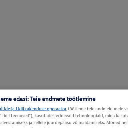
heme edasi: Teie andmete töötlemine
aitide ja Lidli rakenduse operaator
töötleme teie andmeid meie vee
 "Lidli teenused"), kasutades erinevaid tehnoloogiaid, mida kasut
lvestamiseks ja sellele juurdepääsu võimaldamiseks. Mõned neist