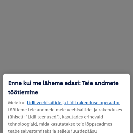
Enne kui me läheme edasi: Teie andmete
töötlemine
Meie kui
Lidli veebisaitide ja Lidli rakenduse operaator
töötleme teie andmeid meie veebisaitidel ja rakenduses
(ühiselt: "Lidli teenused"), kasutades erinevaid
tehnoloogiaid, mida kasutatakse teie lõppseadmes
teabe salvestamiseks ja sellele juurdepääsu