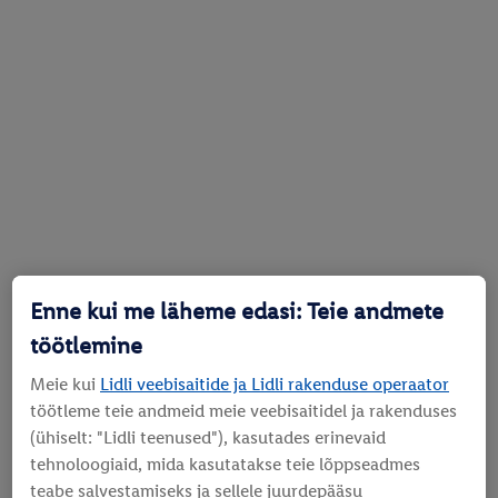
Enne kui me läheme edasi: Teie andmete
töötlemine
Meie kui
Lidli veebisaitide ja Lidli rakenduse operaator
töötleme teie andmeid meie veebisaitidel ja rakenduses
(ühiselt: "Lidli teenused"), kasutades erinevaid
tehnoloogiaid, mida kasutatakse teie lõppseadmes
teabe salvestamiseks ja sellele juurdepääsu