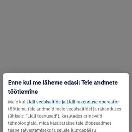
Enne kui me läheme edasi: Teie andmete
töötlemine
Meie kui
Lidli veebisaitide ja Lidli rakenduse operaator
töötleme teie andmeid meie veebisaitidel ja rakenduses
(ühiselt: "Lidli teenused"), kasutades erinevaid
tehnoloogiaid, mida kasutatakse teie lõppseadmes
teabe salvestamiseks ja sellele juurdepääsu