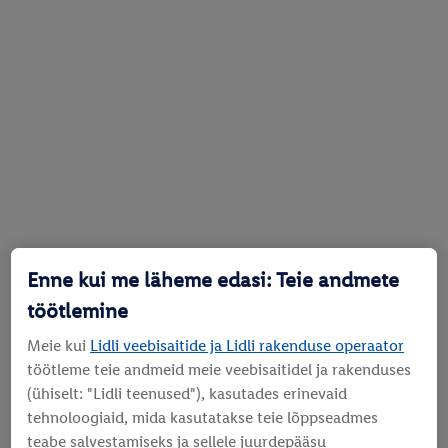
Enne kui me läheme edasi: Teie andmete
töötlemine
Meie kui
Lidli veebisaitide ja Lidli rakenduse operaator
töötleme teie andmeid meie veebisaitidel ja rakenduses
(ühiselt: "Lidli teenused"), kasutades erinevaid
tehnoloogiaid, mida kasutatakse teie lõppseadmes
teabe salvestamiseks ja sellele juurdepääsu