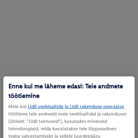
Enne kui me läheme edasi: Teie andmete
töötlemine
Meie kui
Lidli veebisaitide ja Lidli rakenduse operaator
töötleme teie andmeid meie veebisaitidel ja rakenduses
(ühiselt: "Lidli teenused"), kasutades erinevaid
tehnoloogiaid, mida kasutatakse teie lõppseadmes
teabe salvestamiseks ja sellele juurdepääsu